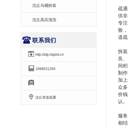
沈
沈丘马桶拆装
疏通
供非
沈丘高压清洗
专注
验，
道疏
联系我们
沈
拆装
http://afg.rdgdst.cn
良、
间积
1898631260
制作
加上
众多
价钱
沈丘管道疏通
认。
诚
服务
相结