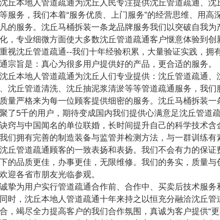
丘本地人管道疏通为沈丘人民专注提供沈丘管道疏通、沈丘
等服务，我们本着“服务优质、上门服务”的经营思维、用高
凡的服务。沈丘马桶拆装一条龙品牌服务我们以突破自我为
化，专业细微方面使大多数沈丘管道疏通客户惬意体验到创
重视沈丘管道疏通--我们十年经验积累，大量验证实践，拥
通宗旨是：真心为很多用户提供好的产品，更合适的服务。
丘本地人管道疏通为沈丘人们专业提供：沈丘管道疏通、沈
、沈丘管道清洗、沈丘抽泥浆清淤等等管道疏通服务，我们
质量严格来为每一位顾客提供细密的服务。沈丘马桶拆装一
聚了5千的用户，期待变成国内我们提供心满意足沈丘管道
诀窍与中国闻名的单位联婚，长时间提升自己的科学技术含
我们拥有完善的制造装备与监管并检测方法，与一群训练有
沈丘管道疏通顾客的一致表扬和表扬。我们不会有力的保证
下的品质更佳，办事更佳，无限维修。我们的务实，质量与
欢迎各省市朋友光临参观。
挚为用户实行管道疏通合作前、合作中、买卖后技术服务和
同时，沈丘本地人管道疏通十年来持之以恒充分融洽沈丘管
合，竭尽全力提高客户的我们合作氛围，真诚为客户提供“更