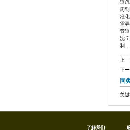
道疏
周到
准化
需弄
管道
沈丘
制，
上一
下一
同
关键
了解我们