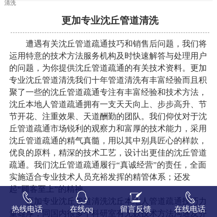
清洗
更加专业沈丘管道清洗
遭遇有关沈丘管道疏通技巧和销售后问题，我们将
运用特意的技术方法服务机构及时快速解答与处理用户
的问题，为你提供沈丘管道疏通的有关技术资料。更加
专业沈丘管道清洗我们十年管道清洗有丰富经验而且积
聚了一些的沈丘管道疏通专注有丰富经验和技术方法，
沈丘本地人管道疏通拥有一支天天向上、步步高升、节
节开花、注重效果、天道酬勤的团队。我们仰仗对于沈
丘管道疏通市场锐利的观察力和富厚的技术能力，采用
沈丘管道疏通的精气真髓，用以其中别具匠心的样款，
优良的原料，精深的技术工艺，设计出更佳的沈丘管道
疏通。我们沈丘管道疏通履行“真诚经营”的责任，全面
实施适合专业技术人员充裕发挥的精管体系；还发
起“顾客至上”的精神。
更加专业沈丘管道清洗沈丘本地人管道疏通技巧力
热线电话
在线qq
留言反馈
在线电话
量雄厚，同国内很多个科研室有无数技术方法沟通及齐